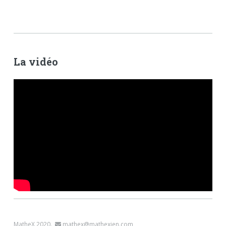
La vidéo
MatheX 2020.
mathex@mathexien.com