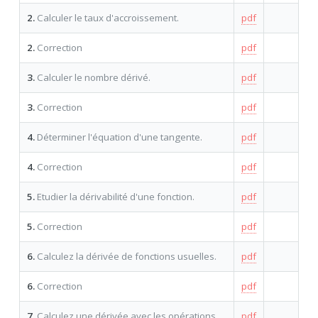
2.
Calculer le taux d'accroissement.
pdf
2.
Correction
pdf
3.
Calculer le nombre dérivé.
pdf
3.
Correction
pdf
4.
Déterminer l'équation d'une tangente.
pdf
4.
Correction
pdf
5.
Etudier la dérivabilité d'une fonction.
pdf
5.
Correction
pdf
6.
Calculez la dérivée de fonctions usuelles.
pdf
6.
Correction
pdf
7.
Calculez une dérivée avec les opérations
pdf